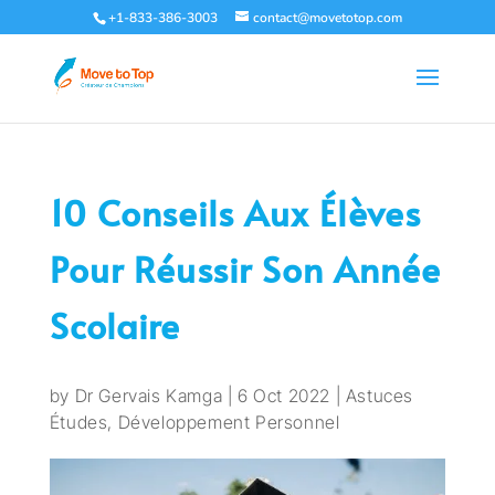
+1-833-386-3003
contact@movetotop.com
10 Conseils Aux Élèves
Pour Réussir Son Année
Scolaire
by
Dr Gervais Kamga
|
6 Oct 2022
|
Astuces
Études
,
Développement Personnel