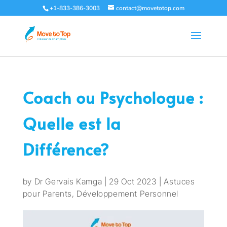
+1-833-386-3003
contact@movetotop.com
Coach ou Psychologue :
Quelle est la
Différence?
by
Dr Gervais Kamga
|
29 Oct 2023
|
Astuces
pour Parents
,
Développement Personnel