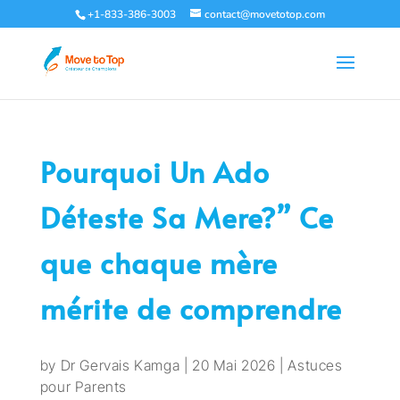
+1-833-386-3003
contact@movetotop.com
Pourquoi Un Ado
Déteste Sa Mere?” Ce
que chaque mère
mérite de comprendre
by
Dr Gervais Kamga
|
20 Mai 2026
|
Astuces
pour Parents