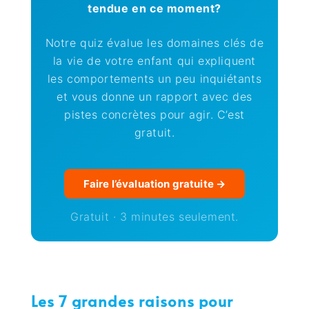
tendue en ce moment?
Notre quiz évalue les domaines clés de
la vie de votre enfant qui expliquent
les comportements un peu inquiétants
et vous donne un rapport avec des
pistes concrètes pour agir. C’est
gratuit.
Faire l’évaluation gratuite →
Gratuit · 3 minutes seulement.
Les 7 grandes raisons pour