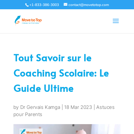
+1-833-386-3003
contact@movetotop.com
Tout Savoir sur le
Coaching Scolaire: Le
Guide Ultime
by
Dr Gervais Kamga
|
18 Mar 2023
|
Astuces
pour Parents