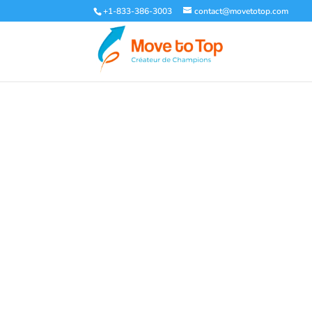
+1-833-386-3003
contact@movetotop.com