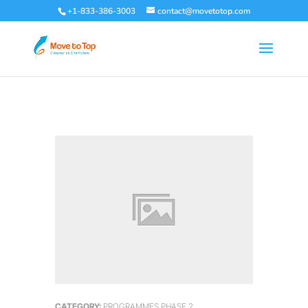
+1-833-386-3003
contact@movetotop.com
CATEGORY:
PROGRAMMES PHASE 2